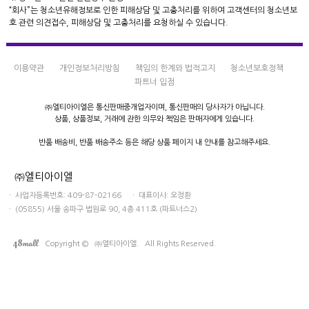
“회사”는 청소년유해정보로 인한 피해상담 및 고충처리를 위하여 고객센터의 청소년보
호 관련 의견접수, 피해상담 및 고충처리를 요청하실 수 있습니다.
이용약관
개인정보처리방침
책임의 한계와 법적고지
청소년보호정책
파트너 입점
㈜엘티아이엘은 통신판매중개업자이며,
통신판매의 당사자가 아닙니다.
상품, 상품정보, 거래에 관한 의무와 책임은
판매자에게 있습니다.
반품 배송비, 반품 배송주소 등은
해당 상품 페이지 내 안내를 참고해주세요.
㈜엘티아이엘
ㆍ 사업자등록번호: 409-87-02166 ㆍ 대표이사: 오정환
ㆍ (05855) 서울 송파구 법원로 90, 4층 411호 (파트너스2)
mall
48
Copyright © ㈜엘티아이엘. All Rights Reserved.